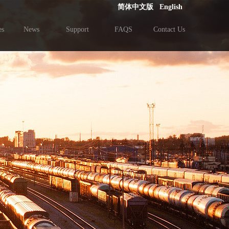
简体中文版
English
es
News
Support
FAQS
Contact Us