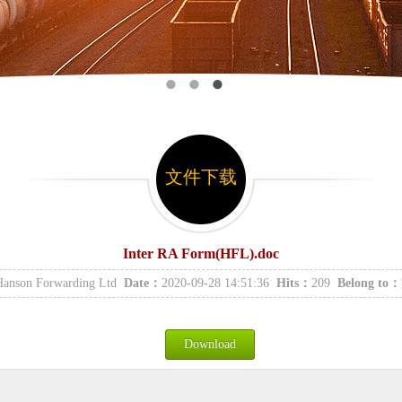
文件下载
Inter RA Form(HFL).doc
anson Forwarding Ltd
Date：
2020-09-28 14:51:36
Hits：
209
Belong to：
Download